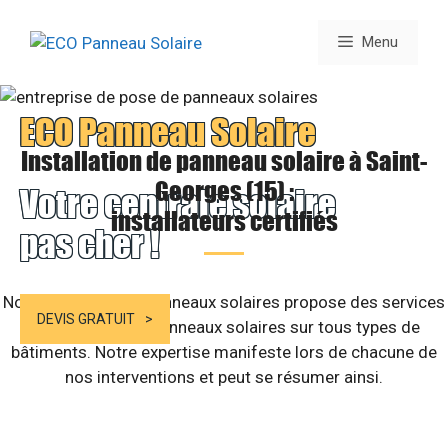
Aller
au
Menu
contenu
ECO Panneau Solaire
Installation de panneau solaire à Saint-
Georges (15) :
Votre centrale solaire
installateurs certifiés
pas cher !
Notre structure de panneaux solaires propose des services
DEVIS GRATUIT
d’installation de panneaux solaires sur tous types de
bâtiments. Notre expertise manifeste lors de chacune de
nos interventions et peut se résumer ainsi.