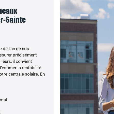
nneaux
er-Sainte
e de l’un de nos
esurer précisément
lleurs, il convient
’estimer la rentabilité
otre centrale solaire. En
imal
t